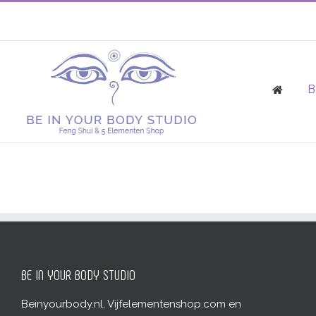
Skip
to
content
Zoeken
naar:
B
BE IN YOUR BODY STUDIO
Beinyourbody.nl, Vijfelementenshop.com en