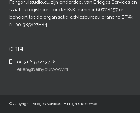
Fengshuistudio.eu zijn onderdeel van Bridges Services en
staat geregistreerd onder KvK nummer 66708257 en
behoort tot de organisatie-adviesbureau branche BTW:
NL001385827B84
CONTACT
00 31 6 502 137 81
ellen@beinyourbody.nl
© Copyright
| Bridges Services | All Rights Reserved