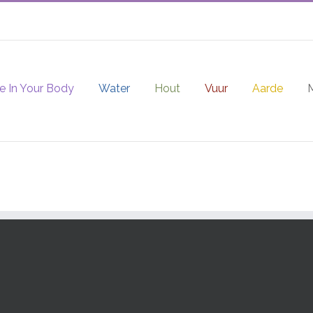
e In Your Body
Water
Hout
Vuur
Aarde