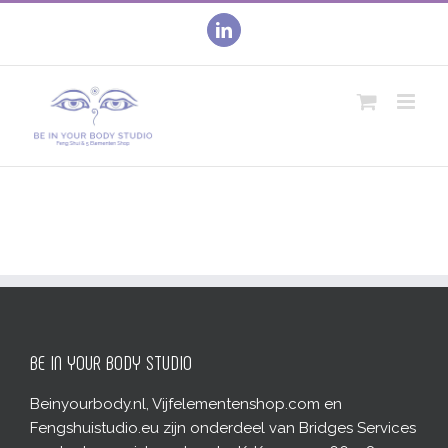
Skip
to
linkedin
content
BE IN YOUR BODY STUDIO
Beinyourbody.nl, Vijfelementenshop.com en
Fengshuistudio.eu zijn onderdeel van Bridges Services