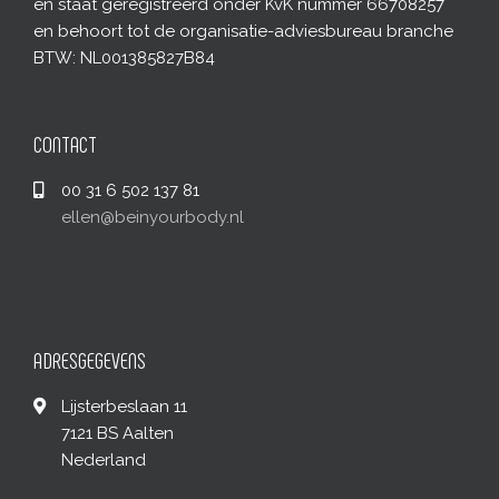
en staat geregistreerd onder KvK nummer 66708257
en behoort tot de organisatie-adviesbureau branche
BTW: NL001385827B84
CONTACT
00 31 6 502 137 81
ellen@beinyourbody.nl
ADRESGEGEVENS
Lijsterbeslaan 11
7121 BS Aalten
Nederland