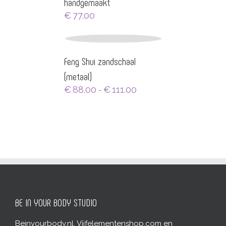
handgemaakt
€
77.00
Feng Shui zandschaal
(metaal)
Prijsklasse:
€
88.00
€
111.00
-
€88.00
tot
€111.00
BE IN YOUR BODY STUDIO
Beinyourbody.nl, Vijfelementenshop.com en