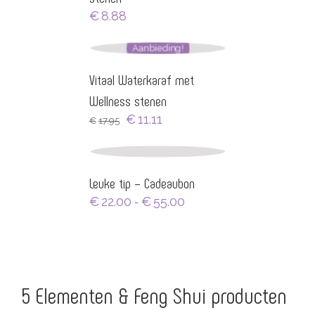
€
8.88
Aanbieding!
Vitaal Waterkaraf met
Wellness stenen
Oorspronkelijke
Huidige
€
11.11
€
17.95
prijs
prijs
was:
is:
€17.95.
€11.11.
Leuke tip – Cadeaubon
Prijsklasse:
€
22.00
€
55.00
-
€22.00
tot
€55.00
5 Elementen & Feng Shui producten