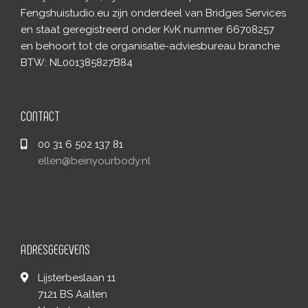
Fengshuistudio.eu zijn onderdeel van Bridges Services
en staat geregistreerd onder KvK nummer 66708257
en behoort tot de organisatie-adviesbureau branche
BTW: NL001385827B84
CONTACT
00 31 6 502 137 81
ellen@beinyourbody.nl
ADRESGEGEVENS
Lijsterbeslaan 11
7121 BS Aalten