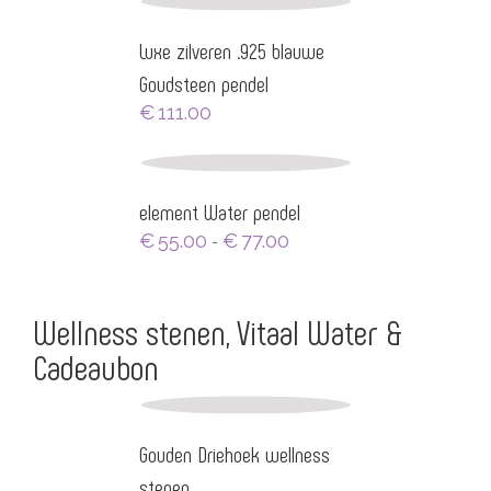
Luxe zilveren .925 blauwe
Goudsteen pendel
€
111.00
element Water pendel
Prijsklasse:
€
55.00
€
77.00
-
€55.00
tot
€77.00
Wellness stenen, Vitaal Water &
Cadeaubon
Gouden Driehoek wellness
stenen