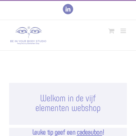
Skip
to
linkedin
content
Welkom in de vijf
elementen webshop
Leuke tip geef een
cadeaubon
!