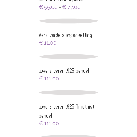
Prijsklasse:
€
55.00
€
77.00
-
€55.00
tot
€77.00
Verzilverde slangenketting
€
11.00
Luxe zilveren .925 pendel
€
111.00
Luxe zilveren .925 Amethist
pendel
€
111.00