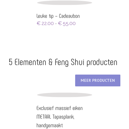
€17.95.
€11.11.
Leuke tip – Cadeaubon
Prijsklasse:
€
22.00
€
55.00
-
€22.00
tot
€55.00
5 Elementen & Feng Shui producten
MEER PRODUCTEN
Exclusief massief eiken
METAAL Tapasplank,
handgemaakt