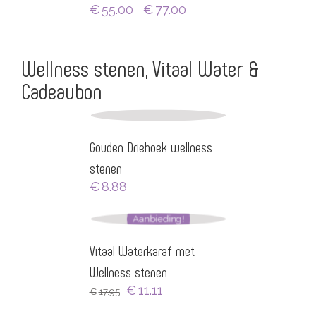
Prijsklasse:
€
55.00
€
77.00
-
€55.00
tot
€77.00
Wellness stenen, Vitaal Water &
Cadeaubon
Gouden Driehoek wellness
stenen
€
8.88
Aanbieding!
Vitaal Waterkaraf met
Wellness stenen
Oorspronkelijke
Huidige
€
11.11
€
17.95
prijs
prijs
was:
is: