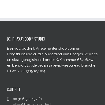
BE IN YOUR BODY STUDIO
Beinyourbody.nl, Vijfelementenshop.com en
Fengshuistudio.eu zijn onderdeel van Bridges Services
en staat geregistreerd onder KvK nummer 66708257
en behoort tot de organisatie-adviesbureau branche
BTW: NL001385827B84
CONTACT
00 31 6 502 137 81
ellen@beinyourbody.nl