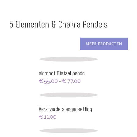
5 Elementen & Chakra Pendels
MEER PRODUCTEN
element Metaal pendel
Prijsklasse:
€
55.00
€
77.00
-
€55.00
tot
€77.00
Verzilverde slangenketting
€
11.00