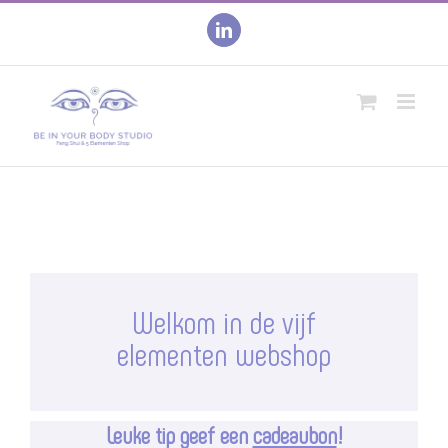
Skip
to
linkedin
content
Welkom in de vijf
elementen webshop
Leuke tip geef een
cadeaubon
!