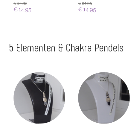
€
24.95
€
24.95
€
14.95
€
14.95
5 Elementen & Chakra Pendels