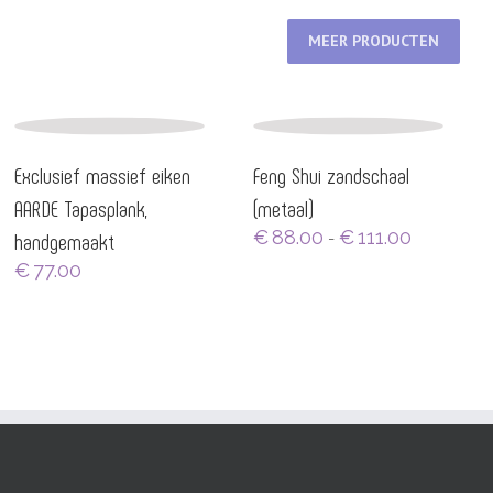
MEER PRODUCTEN
Exclusief massief eiken
Feng Shui zandschaal
AARDE Tapasplank,
(metaal)
Prijsklasse:
€
88.00
€
111.00
handgemaakt
-
€88.00
€
77.00
tot
€111.00