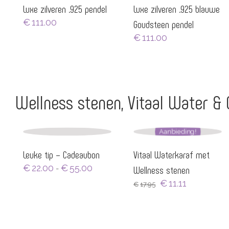
Luxe zilveren .925 pendel
Luxe zilveren .925 blauwe
€
111.00
Goudsteen pendel
€
111.00
Wellness stenen, Vitaal Water &
Aanbieding!
Leuke tip – Cadeaubon
Vitaal Waterkaraf met
Prijsklasse:
€
22.00
€
55.00
Wellness stenen
-
€22.00
Oorspronkelijke
Huidige
€
11.11
€
17.95
tot
prijs
prijs
€55.00
was:
is:
€17.95.
€11.11.