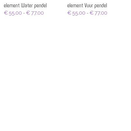
element Water pendel
element Vuur pendel
Prijsklasse:
Prijsklasse:
€
55.00
€
77.00
€
55.00
€
77.00
-
-
€55.00
€55.00
tot
tot
€77.00
€77.00