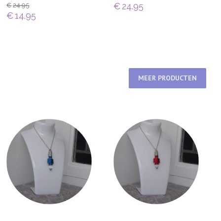
€
24.95
€
24.95
€
14.95
MEER PRODUCTEN