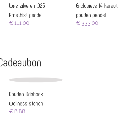
Luxe zilveren .925
Exclusieve 14 karaat
Amethist pendel
gouden pendel
€
111.00
€
333.00
 Cadeaubon
Gouden Driehoek
wellness stenen
€
8.88