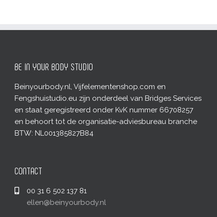
BE IN YOUR BODY STUDIO
Beinyourbody.nl, Vijfelementenshop.com en
Fengshuistudio.eu zijn onderdeel van Bridges Services
en staat geregistreerd onder KvK nummer 66708257
en behoort tot de organisatie-adviesbureau branche
BTW: NL001385827B84
CONTACT
00 31 6 502 137 81
ellen@beinyourbody.nl