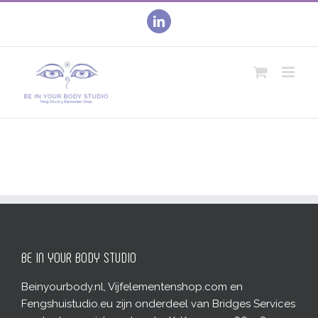
Skip
to
linkedin
content
BE IN YOUR BODY STUDIO
Beinyourbody.nl, Vijfelementenshop.com en
Fengshuistudio.eu zijn onderdeel van Bridges Services