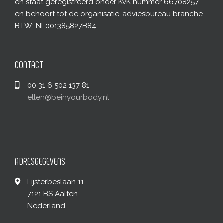
en staat geregistreerd onder KvK nummer 66708257
en behoort tot de organisatie-adviesbureau branche
BTW: NL001385827B84
CONTACT
00 31 6 502 137 81
ellen@beinyourbody.nl
ADRESGEGEVENS
Lijsterbeslaan 11
7121 BS Aalten
Nederland